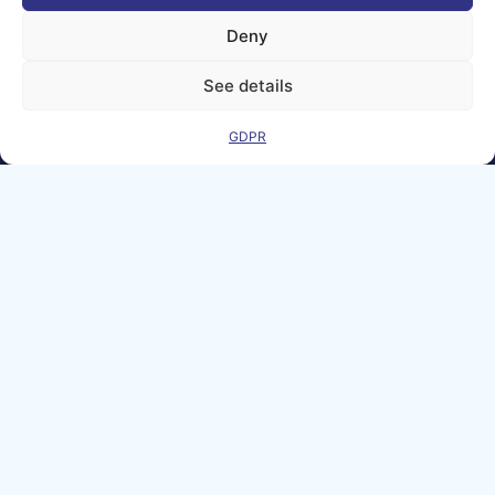
Deny
See details
GDPR
Menciones
Contacto
legales
GDPR
FAQ
Sitemap
Co-Funded by
the European
Union Under
grant
agreement
number
101100707
Views and opinions
expressed are
however those of
the author(s) only
and do not