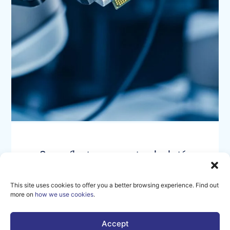
Suscríbete a nuestro boletín
para recibir las últimas
noticias y eventos de la
This site uses cookies to offer you a better browsing experience. Find out
comunidad AI Matters.
more on
how we use cookies
.
Accept
SUSCRIBIRSE