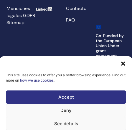
Menciones
Contacto
legales
GDPR
FAQ
Sitemap
Co-Funded by
the European
Union Under
grant
agreement
number
101100707
This site uses cookies to offer you a better browsing experience. Find out
Views and opinions
expressed are
more on
how we use cookies
.
however those of
the author(s) only
and do not
Accept
necessarily reflect
those of the
European Union or
Deny
the Directorate-
General for
Communications
See details
Networks, Content
and Technology.